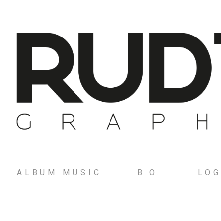
ALBUM MUSIC
B.O.
LO